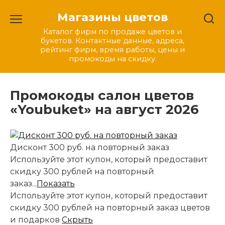
Перейти
Магазины цветов
к
содержанию
Каталог фирм по продаже цветов и
букетов. Контактные данные, адреса,
рейтинг фирм, время работы, цены и
промокоды на скидку.
Промокоды салон цветов
«Youbuket» на август 2026
Дисконт 300 руб. на повторный заказ
Используйте этот купон, который предоставит
скидку 300 рублей на повторный
заказ...
Показать
Используйте этот купон, который предоставит
скидку 300 рублей на повторный заказ цветов
и подарков
Скрыть