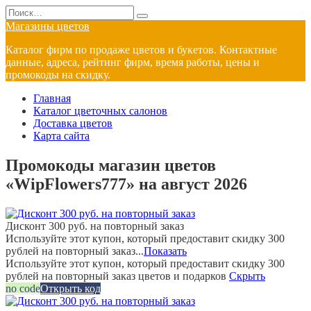
Перейти
Search
к
for:
Магазины цветов
содержанию
Каталог фирм по продаже цветов и букетов. Контактные
данные, адреса, рейтинг фирм, время работы, цены и
промокоды на скидку.
Главная
Каталог цветочных салонов
Доставка цветов
Карта сайта
Промокоды магазин цветов
«WipFlowers777» на август 2026
Дисконт 300 руб. на повторный заказ
Используйте этот купон, который предоставит скидку 300
рублей на повторный заказ...
Показать
Используйте этот купон, который предоставит скидку 300
рублей на повторный заказ цветов и подарков
Скрыть
no code
Открыть код