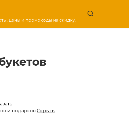
оты, цены и промокоды на скидку.
букетов
азать
тов и подарков
Скрыть