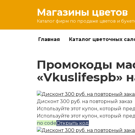
Перейти
Магазины цветов
к
содержанию
Каталог фирм по продаже цветов и букет
Главная
Каталог цветочных сал
Промокоды мас
«Vkuslifespb» н
Дисконт 300 руб. на повторный заказ
Используйте этот купон, который пред
Используйте этот купон, который пре
no code
Открыть код