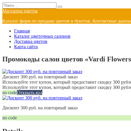
Перейти
Search
к
for:
Магазины цветов
содержанию
Каталог фирм по продаже цветов и букетов. Контактные данные
Главная
Каталог цветочных салонов
Доставка цветов
Карта сайта
Промокоды салон цветов «Vardi Flowers
Дисконт 300 руб. на повторный заказ
Используйте этот купон, который предоставит скидку 300 рубле
Используйте этот купон, который предоставит скидку 300 рубл
no code
Открыть код
Дисконт 300 руб. на повторный заказ
no code