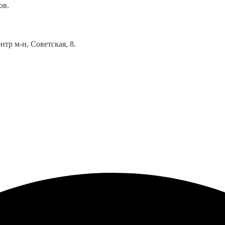
ов.
тр м-н, Советская, 8.