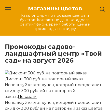
Перейти
Магазины цветов
к
содержанию
Каталог фирм по продаже цветов и
букетов. Контактные данные, адреса,
рейтинг фирм, время работы, цены и
промокоды на скидку.
Промокоды садово-
ландшафтный центр «Твой
сад» на август 2026
Дисконт 300 руб. на повторный заказ
Используйте этот купон, который предоставит
скидку 300 рублей на повторный
заказ...
Показать
Используйте этот купон, который предоставит
скидку 300 рублей на повторный заказ цветов