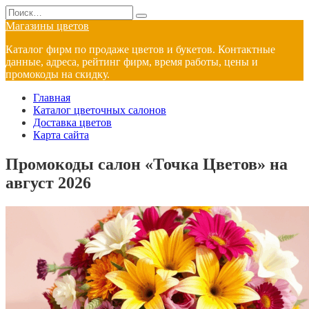
Перейти
Search
к
for:
Магазины цветов
содержанию
Каталог фирм по продаже цветов и букетов. Контактные
данные, адреса, рейтинг фирм, время работы, цены и
промокоды на скидку.
Главная
Каталог цветочных салонов
Доставка цветов
Карта сайта
Промокоды салон «Точка Цветов» на
август 2026