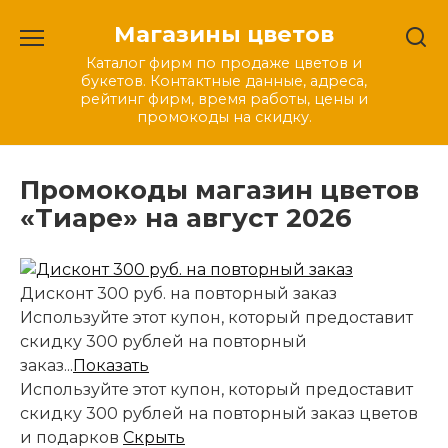
Перейти
Магазины цветов
к
содержанию
Каталог фирм по продаже цветов и
букетов. Контактные данные, адреса,
рейтинг фирм, время работы, цены и
промокоды на скидку.
Промокоды магазин цветов
«Тиаре» на август 2026
Дисконт 300 руб. на повторный заказ
Используйте этот купон, который предоставит
скидку 300 рублей на повторный
заказ...
Показать
Используйте этот купон, который предоставит
скидку 300 рублей на повторный заказ цветов
и подарков
Скрыть