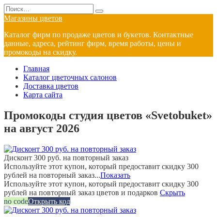
Перейти
Search
к
for:
Магазины цветов
содержанию
Каталог фирм по продаже цветов и букетов. Контактные
данные, адреса, рейтинг фирм, время работы, цены и
промокоды на скидку.
Главная
Каталог цветочных салонов
Доставка цветов
Карта сайта
Промокоды студия цветов «Svetobuket»
на август 2026
Дисконт 300 руб. на повторный заказ
Используйте этот купон, который предоставит скидку 300
рублей на повторный заказ...
Показать
Используйте этот купон, который предоставит скидку 300
рублей на повторный заказ цветов и подарков
Скрыть
no code
Открыть код