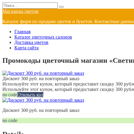
Перейти
Search
к
for:
Магазины цветов
содержанию
Каталог фирм по продаже цветов и букетов. Контактные данные
Главная
Каталог цветочных салонов
Доставка цветов
Карта сайта
Промокоды цветочный магазин «Светик
Дисконт 300 руб. на повторный заказ
Используйте этот купон, который предоставит скидку 300 рубле
Используйте этот купон, который предоставит скидку 300 рубл
no code
Открыть код
Дисконт 300 руб. на повторный заказ
no code