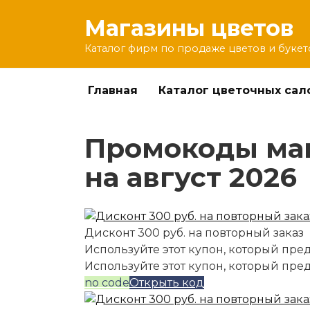
Перейти
Магазины цветов
к
содержанию
Каталог фирм по продаже цветов и букет
Главная
Каталог цветочных сал
Промокоды мага
на август 2026
Дисконт 300 руб. на повторный заказ
Используйте этот купон, который пред
Используйте этот купон, который пре
no code
Открыть код