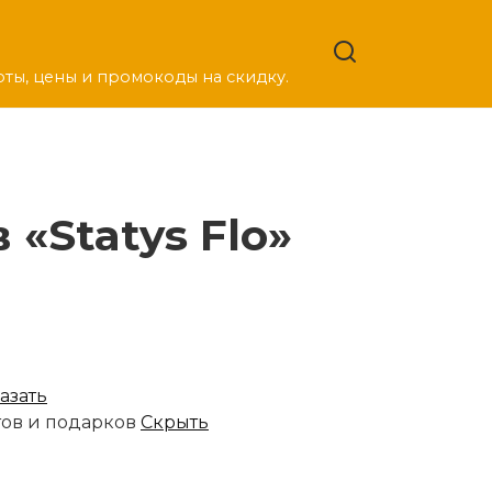
оты, цены и промокоды на скидку.
«Statys Flo»
азать
тов и подарков
Скрыть