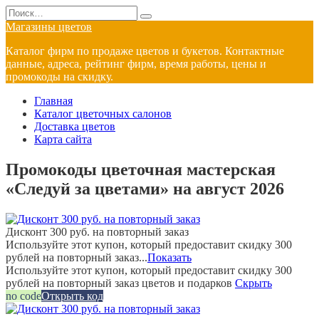
Перейти
Search
к
for:
Магазины цветов
содержанию
Каталог фирм по продаже цветов и букетов. Контактные
данные, адреса, рейтинг фирм, время работы, цены и
промокоды на скидку.
Главная
Каталог цветочных салонов
Доставка цветов
Карта сайта
Промокоды цветочная мастерская
«Следуй за цветами» на август 2026
Дисконт 300 руб. на повторный заказ
Используйте этот купон, который предоставит скидку 300
рублей на повторный заказ...
Показать
Используйте этот купон, который предоставит скидку 300
рублей на повторный заказ цветов и подарков
Скрыть
no code
Открыть код