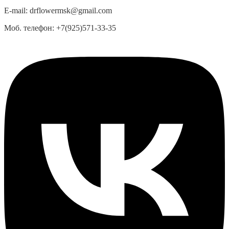
E-mail:
drflowermsk@gmail.com
Моб. телефон:
+7(925)571-33-35