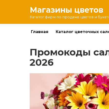
Перейти
Магазины цветов
к
содержанию
Каталог фирм по продаже цветов и букет
Главная
Каталог цветочных сал
Промокоды сало
2026