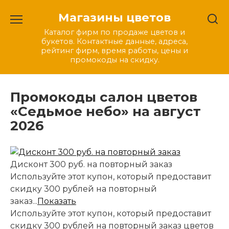
Перейти
Магазины цветов
к
содержанию
Каталог фирм по продаже цветов и
букетов. Контактные данные, адреса,
рейтинг фирм, время работы, цены и
промокоды на скидку.
Промокоды салон цветов
«Седьмое небо» на август
2026
Дисконт 300 руб. на повторный заказ
Используйте этот купон, который предоставит
скидку 300 рублей на повторный
заказ...
Показать
Используйте этот купон, который предоставит
скидку 300 рублей на повторный заказ цветов