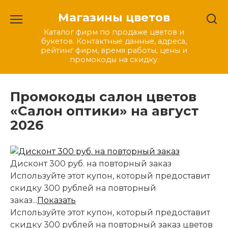
Перейти
Магазины цветов
к
содержанию
Каталог фирм по продаже цветов и
букетов. Контактные данные, адреса,
рейтинг фирм, время работы, цены и
промокоды на скидку.
Промокоды салон цветов
«Салон оптики» на август
2026
Дисконт 300 руб. на повторный заказ
Используйте этот купон, который предоставит
скидку 300 рублей на повторный
заказ...
Показать
Используйте этот купон, который предоставит
скидку 300 рублей на повторный заказ цветов