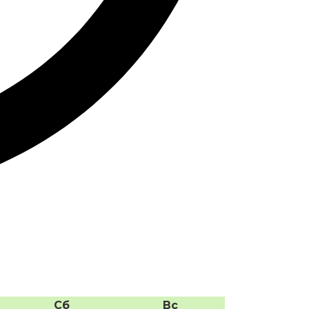
Сб
Вс