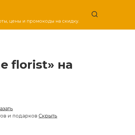
оты, цены и промокоды на скидку.
florist» на
азать
тов и подарков
Скрыть