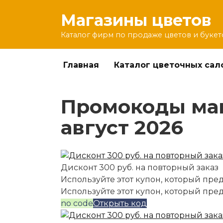
Перейти
Магазины цветов
к
содержанию
Каталог фирм по продаже цветов и букет
Главная
Каталог цветочных сал
Промокоды мага
август 2026
Дисконт 300 руб. на повторный заказ
Используйте этот купон, который пред
Используйте этот купон, который пре
no code
Открыть код