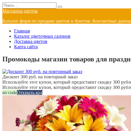
Перейти
Search
к
for:
Магазины цветов
содержанию
Каталог фирм по продаже цветов и букетов. Контактные данные
Главная
Каталог цветочных салонов
Доставка цветов
Карта сайта
Промокоды магазин товаров для праздн
Дисконт 300 руб. на повторный заказ
Используйте этот купон, который предоставит скидку 300 рубле
Используйте этот купон, который предоставит скидку 300 рубл
no code
Открыть код