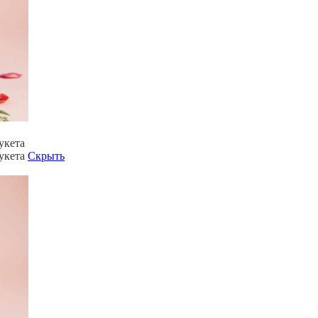
укета
букета
Скрыть