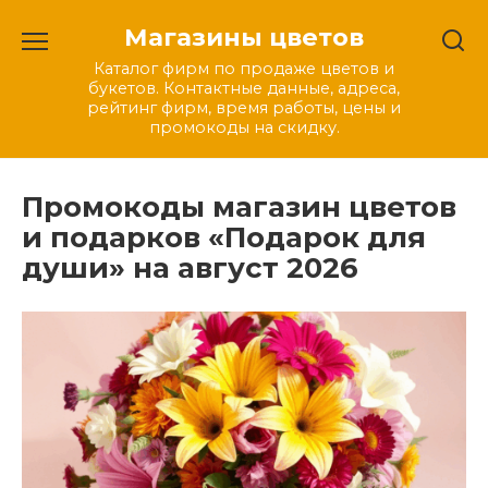
Перейти
Магазины цветов
к
содержанию
Каталог фирм по продаже цветов и
букетов. Контактные данные, адреса,
рейтинг фирм, время работы, цены и
промокоды на скидку.
Промокоды магазин цветов
и подарков «Подарок для
души» на август 2026