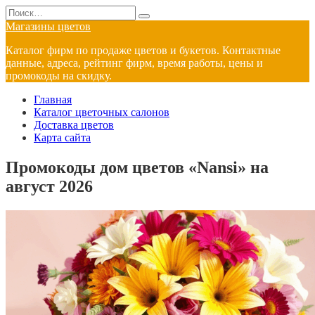
Перейти
Search
к
for:
Магазины цветов
содержанию
Каталог фирм по продаже цветов и букетов. Контактные
данные, адреса, рейтинг фирм, время работы, цены и
промокоды на скидку.
Главная
Каталог цветочных салонов
Доставка цветов
Карта сайта
Промокоды дом цветов «Nansi» на
август 2026