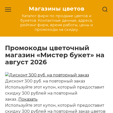
Перейти
Магазины цветов
к
содержанию
Каталог фирм по продаже цветов и
букетов. Контактные данные, адреса,
рейтинг фирм, время работы, цены и
промокоды на скидку.
Промокоды цветочный
магазин «Мистер букет» на
август 2026
Дисконт 300 руб. на повторный заказ
Используйте этот купон, который предоставит
скидку 300 рублей на повторный
заказ...
Показать
Используйте этот купон, который предоставит
скидку 300 рублей на повторный заказ цветов