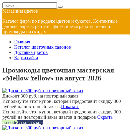
Перейти
Search
к
for:
Магазины цветов
содержанию
Каталог фирм по продаже цветов и букетов. Контактные
данные, адреса, рейтинг фирм, время работы, цены и
промокоды на скидку.
Главная
Каталог цветочных салонов
Доставка цветов
Карта сайта
Промокоды цветочная мастерская
«Mellow Yellow» на август 2026
Дисконт 300 руб. на повторный заказ
Используйте этот купон, который предоставит скидку 300
рублей на повторный заказ...
Показать
Используйте этот купон, который предоставит скидку 300
рублей на повторный заказ цветов и подарков
Скрыть
no code
Открыть код