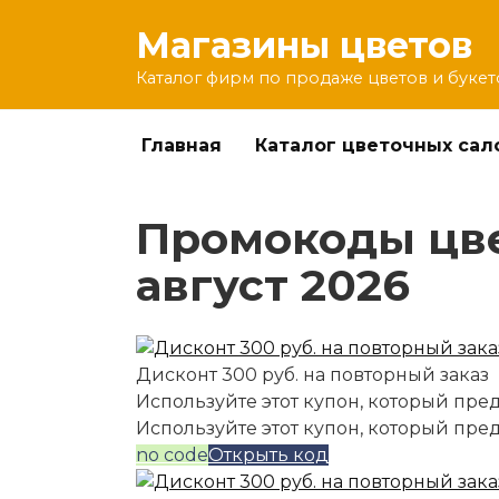
Перейти
Магазины цветов
к
содержанию
Каталог фирм по продаже цветов и букет
Главная
Каталог цветочных сал
Промокоды цве
август 2026
Дисконт 300 руб. на повторный заказ
Используйте этот купон, который пред
Используйте этот купон, который пре
no code
Открыть код