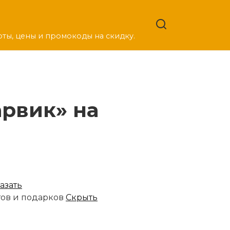
оты, цены и промокоды на скидку.
рвик» на
азать
тов и подарков
Скрыть