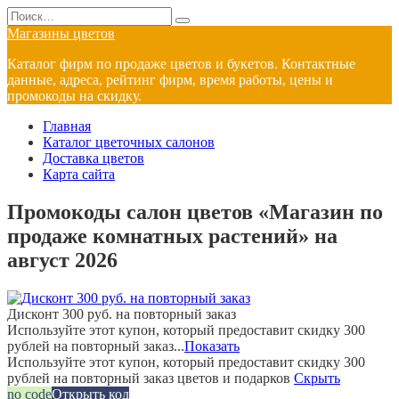
Перейти
Search
к
for:
Магазины цветов
содержанию
Каталог фирм по продаже цветов и букетов. Контактные
данные, адреса, рейтинг фирм, время работы, цены и
промокоды на скидку.
Главная
Каталог цветочных салонов
Доставка цветов
Карта сайта
Промокоды салон цветов «Магазин по
продаже комнатных растений» на
август 2026
Дисконт 300 руб. на повторный заказ
Используйте этот купон, который предоставит скидку 300
рублей на повторный заказ...
Показать
Используйте этот купон, который предоставит скидку 300
рублей на повторный заказ цветов и подарков
Скрыть
no code
Открыть код