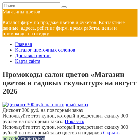
Перейти
Search
к
for:
Магазины цветов
содержанию
Каталог фирм по продаже цветов и букетов. Контактные
данные, адреса, рейтинг фирм, время работы, цены и
промокоды на скидку.
Главная
Каталог цветочных салонов
Доставка цветов
Карта сайта
Промокоды салон цветов «Магазин
цветов и садовых скульптур» на август
2026
Дисконт 300 руб. на повторный заказ
Используйте этот купон, который предоставит скидку 300
рублей на повторный заказ...
Показать
Используйте этот купон, который предоставит скидку 300
рублей на повторный заказ цветов и подарков
Скрыть
no code
Открыть код