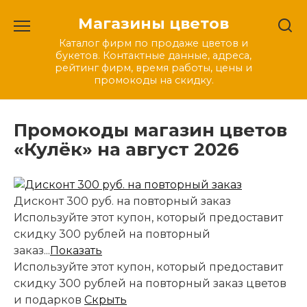
Перейти
Магазины цветов
к
содержанию
Каталог фирм по продаже цветов и
букетов. Контактные данные, адреса,
рейтинг фирм, время работы, цены и
промокоды на скидку.
Промокоды магазин цветов
«Кулёк» на август 2026
Дисконт 300 руб. на повторный заказ
Используйте этот купон, который предоставит
скидку 300 рублей на повторный
заказ...
Показать
Используйте этот купон, который предоставит
скидку 300 рублей на повторный заказ цветов
и подарков
Скрыть