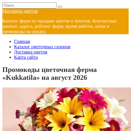
Перейти
Search
к
for:
Магазины цветов
содержанию
Каталог фирм по продаже цветов и букетов. Контактные
данные, адреса, рейтинг фирм, время работы, цены и
промокоды на скидку.
Главная
Каталог цветочных салонов
Доставка цветов
Карта сайта
Промокоды цветочная ферма
«Kukkatila» на август 2026