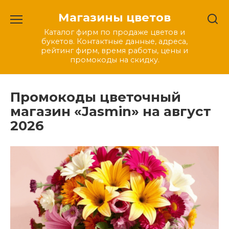
Перейти
Магазины цветов
к
содержанию
Каталог фирм по продаже цветов и
букетов. Контактные данные, адреса,
рейтинг фирм, время работы, цены и
промокоды на скидку.
Промокоды цветочный
магазин «Jasmin» на август
2026