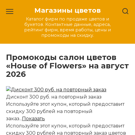
Перейти
Магазины цветов
к
содержанию
Каталог фирм по продаже цветов и
букетов. Контактные данные, адреса,
рейтинг фирм, время работы, цены и
промокоды на скидку.
Промокоды салон цветов
«House of Flowers» на август
2026
Дисконт 300 руб. на повторный заказ
Используйте этот купон, который предоставит
скидку 300 рублей на повторный
заказ...
Показать
Используйте этот купон, который предоставит
скидку 300 рублей на повторный заказ цветов