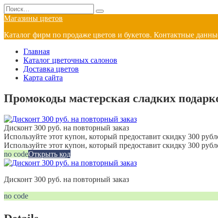
Перейти
Search
к
for:
Магазины цветов
содержанию
Каталог фирм по продаже цветов и букетов. Контактные данные
Главная
Каталог цветочных салонов
Доставка цветов
Карта сайта
Промокоды мастерская сладких подарков
Дисконт 300 руб. на повторный заказ
Используйте этот купон, который предоставит скидку 300 рубле
Используйте этот купон, который предоставит скидку 300 рубл
no code
Открыть код
Дисконт 300 руб. на повторный заказ
no code