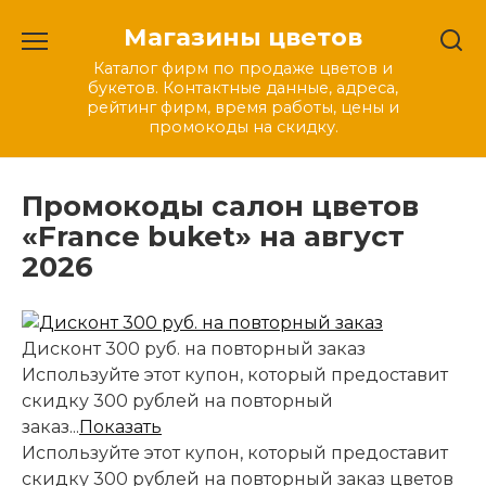
Перейти
Магазины цветов
к
содержанию
Каталог фирм по продаже цветов и
букетов. Контактные данные, адреса,
рейтинг фирм, время работы, цены и
промокоды на скидку.
Промокоды салон цветов
«France buket» на август
2026
Дисконт 300 руб. на повторный заказ
Используйте этот купон, который предоставит
скидку 300 рублей на повторный
заказ...
Показать
Используйте этот купон, который предоставит
скидку 300 рублей на повторный заказ цветов