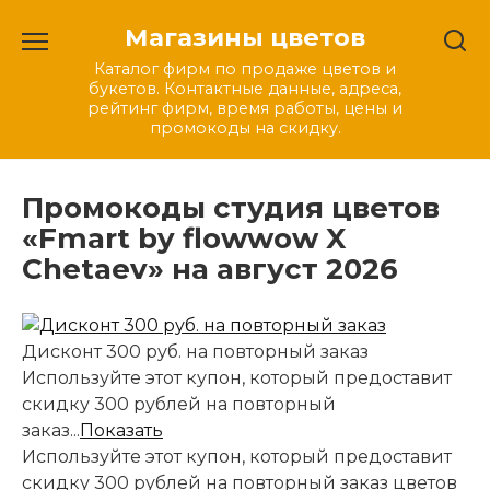
Перейти
Магазины цветов
к
содержанию
Каталог фирм по продаже цветов и
букетов. Контактные данные, адреса,
рейтинг фирм, время работы, цены и
промокоды на скидку.
Промокоды студия цветов
«Fmart by flowwow X
Chetaev» на август 2026
Дисконт 300 руб. на повторный заказ
Используйте этот купон, который предоставит
скидку 300 рублей на повторный
заказ...
Показать
Используйте этот купон, который предоставит
скидку 300 рублей на повторный заказ цветов