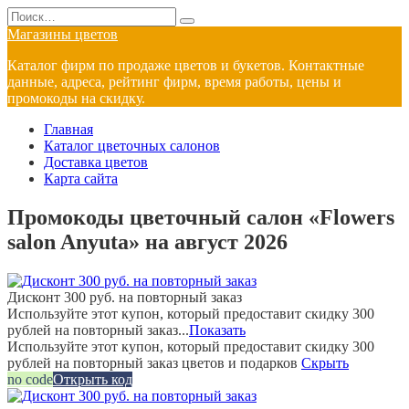
Перейти
Search
к
for:
Магазины цветов
содержанию
Каталог фирм по продаже цветов и букетов. Контактные
данные, адреса, рейтинг фирм, время работы, цены и
промокоды на скидку.
Главная
Каталог цветочных салонов
Доставка цветов
Карта сайта
Промокоды цветочный салон «Flowers
salon Anyuta» на август 2026
Дисконт 300 руб. на повторный заказ
Используйте этот купон, который предоставит скидку 300
рублей на повторный заказ...
Показать
Используйте этот купон, который предоставит скидку 300
рублей на повторный заказ цветов и подарков
Скрыть
no code
Открыть код