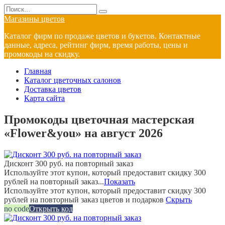
Перейти
Search
к
for:
Магазины цветов
содержанию
Каталог фирм по продаже цветов и букетов. Контактные
данные, адреса, рейтинг фирм, время работы, цены и
промокоды на скидку.
Главная
Каталог цветочных салонов
Доставка цветов
Карта сайта
Промокоды цветочная мастерская
«Flower&you» на август 2026
Дисконт 300 руб. на повторный заказ
Используйте этот купон, который предоставит скидку 300
рублей на повторный заказ...
Показать
Используйте этот купон, который предоставит скидку 300
рублей на повторный заказ цветов и подарков
Скрыть
no code
Открыть код