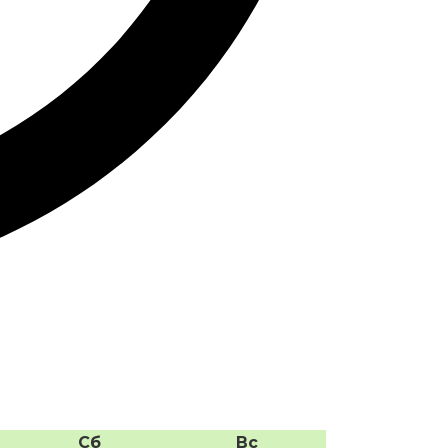
Сб
Вс