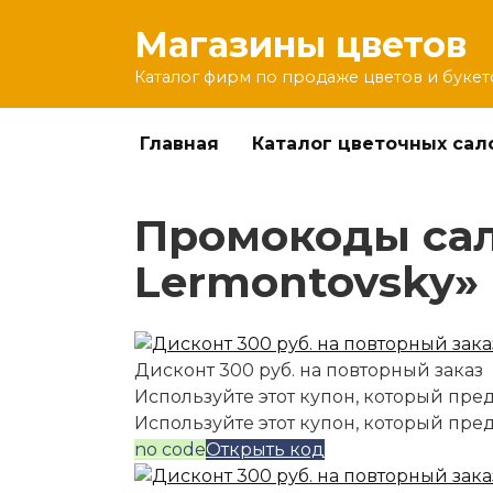
Перейти
Магазины цветов
к
содержанию
Каталог фирм по продаже цветов и букет
Главная
Каталог цветочных сал
Промокоды сало
Lermontovsky» 
Дисконт 300 руб. на повторный заказ
Используйте этот купон, который пред
Используйте этот купон, который пре
no code
Открыть код