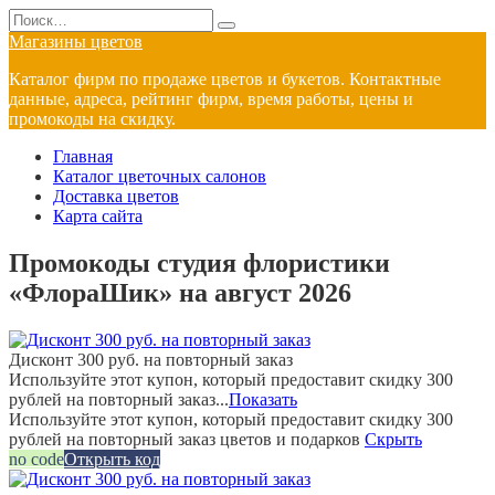
Перейти
Search
к
for:
Магазины цветов
содержанию
Каталог фирм по продаже цветов и букетов. Контактные
данные, адреса, рейтинг фирм, время работы, цены и
промокоды на скидку.
Главная
Каталог цветочных салонов
Доставка цветов
Карта сайта
Промокоды студия флористики
«ФлораШик» на август 2026
Дисконт 300 руб. на повторный заказ
Используйте этот купон, который предоставит скидку 300
рублей на повторный заказ...
Показать
Используйте этот купон, который предоставит скидку 300
рублей на повторный заказ цветов и подарков
Скрыть
no code
Открыть код