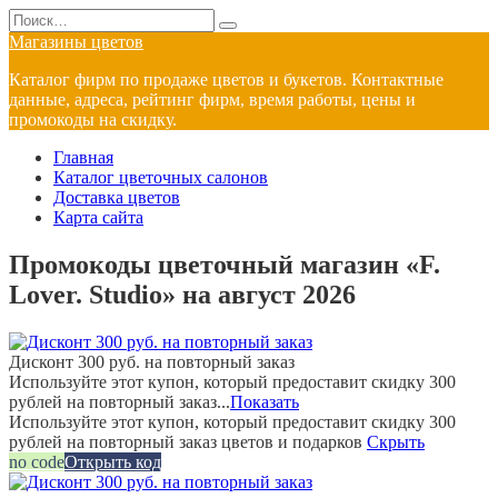
Перейти
Search
к
for:
Магазины цветов
содержанию
Каталог фирм по продаже цветов и букетов. Контактные
данные, адреса, рейтинг фирм, время работы, цены и
промокоды на скидку.
Главная
Каталог цветочных салонов
Доставка цветов
Карта сайта
Промокоды цветочный магазин «F.
Lover. Studio» на август 2026
Дисконт 300 руб. на повторный заказ
Используйте этот купон, который предоставит скидку 300
рублей на повторный заказ...
Показать
Используйте этот купон, который предоставит скидку 300
рублей на повторный заказ цветов и подарков
Скрыть
no code
Открыть код