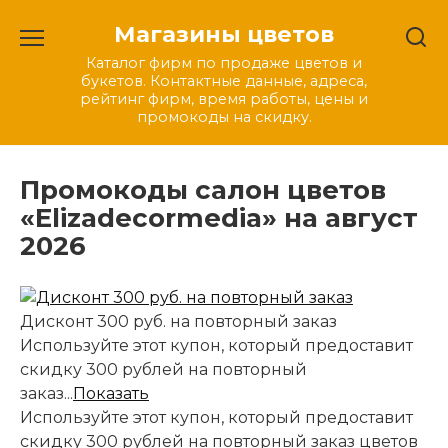
Перейти
Магазины цветов
к
содержанию
Каталог фирм по продаже цветов и
букетов. Контактные данные, адреса,
рейтинг фирм, время работы, цены и
промокоды на скидку.
Промокоды салон цветов
«Elizadecormedia» на август
2026
Дисконт 300 руб. на повторный заказ
Используйте этот купон, который предоставит
скидку 300 рублей на повторный
заказ...
Показать
Используйте этот купон, который предоставит
скидку 300 рублей на повторный заказ цветов