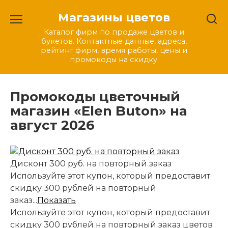
Перейти
Магазины цветов
к
содержанию
Каталог фирм по продаже цветов и
букетов. Контактные данные, адреса,
рейтинг фирм, время работы, цены и
промокоды на скидку.
Промокоды цветочный
магазин «Elen Buton» на
август 2026
Дисконт 300 руб. на повторный заказ
Используйте этот купон, который предоставит
скидку 300 рублей на повторный
заказ...
Показать
Используйте этот купон, который предоставит
скидку 300 рублей на повторный заказ цветов