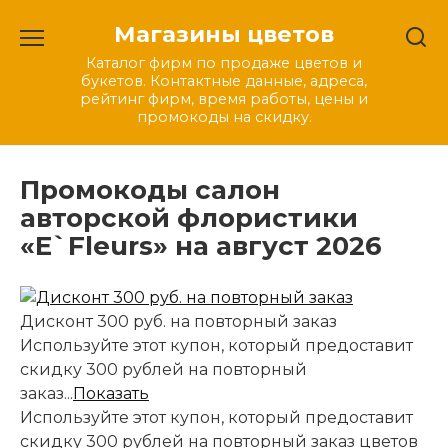
Перейти
Магазины цветов
к
содержанию
Каталог фирм по продаже цветов и
букетов. Контактные данные, адреса,
рейтинг фирм, время работы, цены и
промокоды на скидку.
Промокоды салон
авторской флористики
«E`Fleurs» на август 2026
Дисконт 300 руб. на повторный заказ
Используйте этот купон, который предоставит
скидку 300 рублей на повторный
заказ...
Показать
Используйте этот купон, который предоставит
скидку 300 рублей на повторный заказ цветов