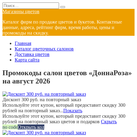
Перейти
Search
к
for:
Магазины цветов
содержанию
Каталог фирм по продаже цветов и букетов. Контактные
данные, адреса, рейтинг фирм, время работы, цены и
промокоды на скидку.
Главная
Каталог цветочных салонов
Доставка цветов
Карта сайта
Промокоды салон цветов «ДоннаРоза»
на август 2026
Дисконт 300 руб. на повторный заказ
Используйте этот купон, который предоставит скидку 300
рублей на повторный заказ...
Показать
Используйте этот купон, который предоставит скидку 300
рублей на повторный заказ цветов и подарков
Скрыть
no code
Открыть код