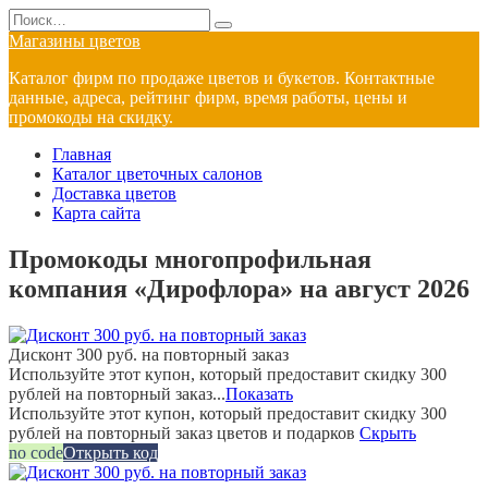
Перейти
Search
к
for:
Магазины цветов
содержанию
Каталог фирм по продаже цветов и букетов. Контактные
данные, адреса, рейтинг фирм, время работы, цены и
промокоды на скидку.
Главная
Каталог цветочных салонов
Доставка цветов
Карта сайта
Промокоды многопрофильная
компания «Дирофлора» на август 2026
Дисконт 300 руб. на повторный заказ
Используйте этот купон, который предоставит скидку 300
рублей на повторный заказ...
Показать
Используйте этот купон, который предоставит скидку 300
рублей на повторный заказ цветов и подарков
Скрыть
no code
Открыть код