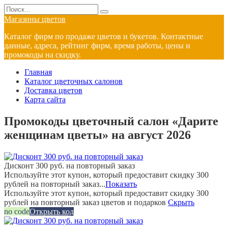
Перейти
Search
к
for:
Магазины цветов
содержанию
Каталог фирм по продаже цветов и букетов. Контактные
данные, адреса, рейтинг фирм, время работы, цены и
промокоды на скидку.
Главная
Каталог цветочных салонов
Доставка цветов
Карта сайта
Промокоды цветочный салон «Дарите
женщинам цветы» на август 2026
Дисконт 300 руб. на повторный заказ
Используйте этот купон, который предоставит скидку 300
рублей на повторный заказ...
Показать
Используйте этот купон, который предоставит скидку 300
рублей на повторный заказ цветов и подарков
Скрыть
no code
Открыть код