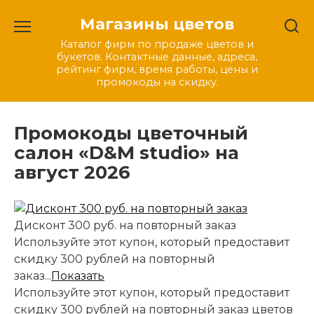
Перейти
Магазины цветов
к
содержанию
Каталог фирм по продаже цветов и
букетов. Контактные данные, адреса,
рейтинг фирм, время работы, цены и
промокоды на скидку.
Промокоды цветочный
салон «D&M studio» на
август 2026
Дисконт 300 руб. на повторный заказ
Используйте этот купон, который предоставит
скидку 300 рублей на повторный
заказ...
Показать
Используйте этот купон, который предоставит
скидку 300 рублей на повторный заказ цветов