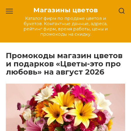
Перейти
Магазины цветов
к
содержанию
Каталог фирм по продаже цветов и
букетов. Контактные данные, адреса,
рейтинг фирм, время работы, цены и
промокоды на скидку.
Промокоды магазин цветов
и подарков «Цветы-это про
любовь» на август 2026