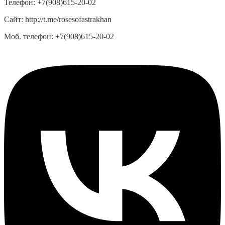
Телефон:
+7(908)615-20-02
Сайт:
http://t.me/rosesofastrakhan
Моб. телефон:
+7(908)615-20-02