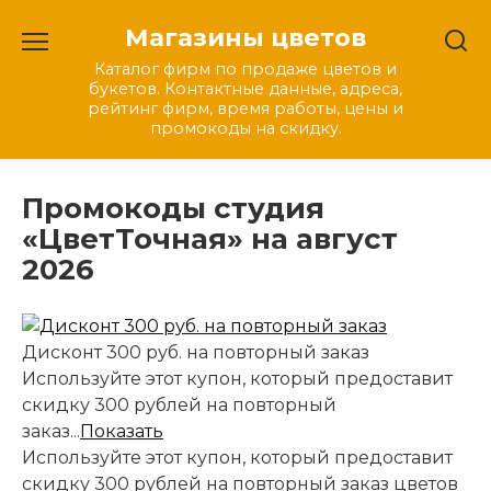
Перейти
Магазины цветов
к
содержанию
Каталог фирм по продаже цветов и
букетов. Контактные данные, адреса,
рейтинг фирм, время работы, цены и
промокоды на скидку.
Промокоды студия
«ЦветТочная» на август
2026
Дисконт 300 руб. на повторный заказ
Используйте этот купон, который предоставит
скидку 300 рублей на повторный
заказ...
Показать
Используйте этот купон, который предоставит
скидку 300 рублей на повторный заказ цветов