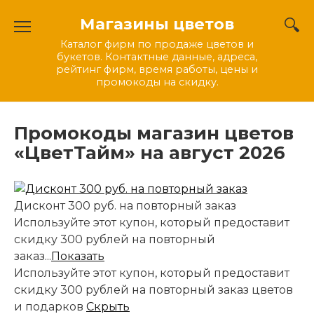
Перейти
Магазины цветов
к
содержанию
Каталог фирм по продаже цветов и
букетов. Контактные данные, адреса,
рейтинг фирм, время работы, цены и
промокоды на скидку.
Промокоды магазин цветов
«ЦветТайм» на август 2026
Дисконт 300 руб. на повторный заказ
Используйте этот купон, который предоставит
скидку 300 рублей на повторный
заказ...
Показать
Используйте этот купон, который предоставит
скидку 300 рублей на повторный заказ цветов
и подарков
Скрыть