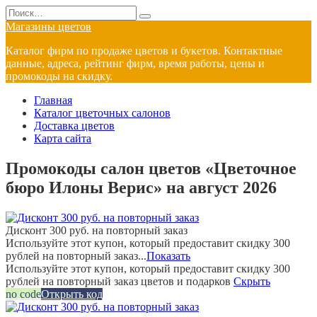
Перейти
Search
к
for:
Магазины цветов
содержанию
Каталог фирм по продаже цветов и букетов. Контактные
данные, адреса, рейтинг фирм, время работы, цены и
промокоды на скидку.
Главная
Каталог цветочных салонов
Доставка цветов
Карта сайта
Промокоды салон цветов «Цветочное
бюро Илоны Верис» на август 2026
Дисконт 300 руб. на повторный заказ
Используйте этот купон, который предоставит скидку 300
рублей на повторный заказ...
Показать
Используйте этот купон, который предоставит скидку 300
рублей на повторный заказ цветов и подарков
Скрыть
no code
Открыть код