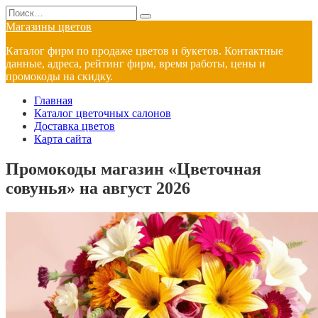
Перейти
Search
к
for:
Магазины цветов
содержанию
Каталог фирм по продаже цветов и букетов. Контактные
данные, адреса, рейтинг фирм, время работы, цены и
промокоды на скидку.
Главная
Каталог цветочных салонов
Доставка цветов
Карта сайта
Промокоды магазин «Цветочная
совунья» на август 2026