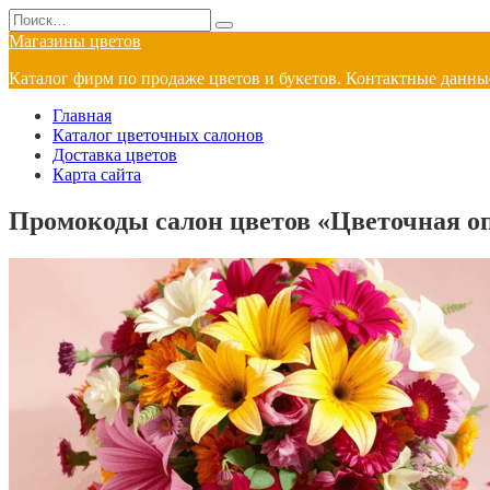
Перейти
Search
к
for:
Магазины цветов
содержанию
Каталог фирм по продаже цветов и букетов. Контактные данные
Главная
Каталог цветочных салонов
Доставка цветов
Карта сайта
Промокоды салон цветов «Цветочная оп