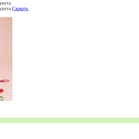
укета
букета
Скрыть