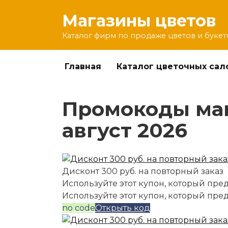
Перейти
Магазины цветов
к
содержанию
Каталог фирм по продаже цветов и букет
Главная
Каталог цветочных сал
Промокоды маг
август 2026
Дисконт 300 руб. на повторный заказ
Используйте этот купон, который пред
Используйте этот купон, который пре
no code
Открыть код